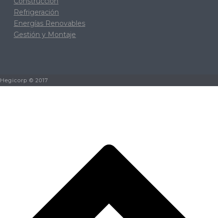
Construcción
Refrigeración
Energías Renovables
Gestión y Montaje
Hegicorp © 2017