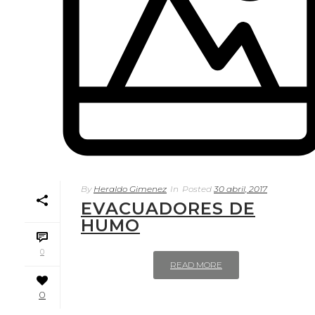
By
Heraldo Gimenez
In
Posted
30 abril, 2017
EVACUADORES DE
HUMO
0
READ MORE
0