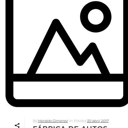
By
Heraldo Gimenez
In
Posted
30 abril, 2017