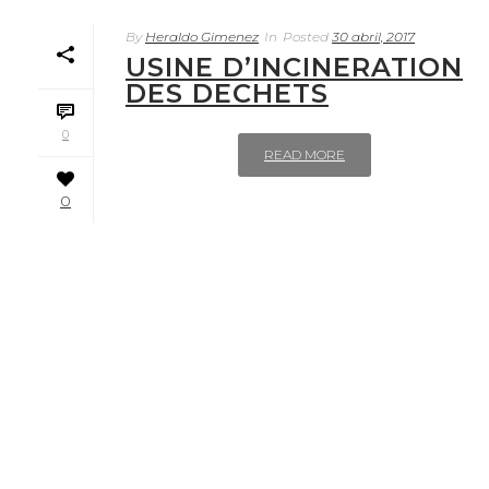
By
Heraldo Gimenez
In
Posted
30 abril, 2017
USINE D’INCINERATION
DES DECHETS
0
READ MORE
0