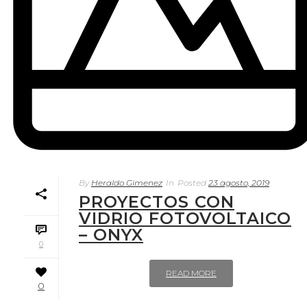
By
Heraldo Gimenez
In
Posted
23 agosto, 2019
PROYECTOS CON
VIDRIO FOTOVOLTAICO
– ONYX
0
READ MORE
0