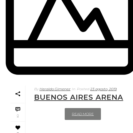
By
Heraldo Gimenez
In
Posted
23 agosto, 2019
BUENOS AIRES ARENA
READ MORE
0