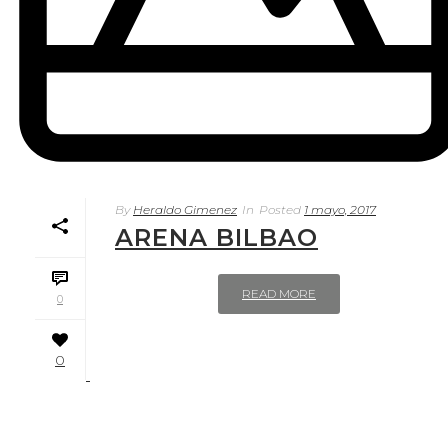
By
Heraldo Gimenez
In
Posted
1 mayo, 2017
ARENA BILBAO
READ MORE
0
0