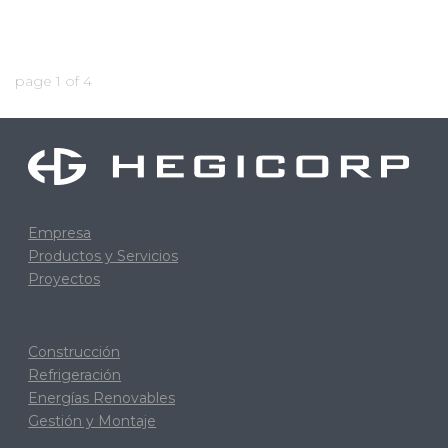
page
1
of
4
Empresa
Productos y Servicios
Proyectos
Construcción
Refrigeración
Energías Renovables
Gestión y Montaje