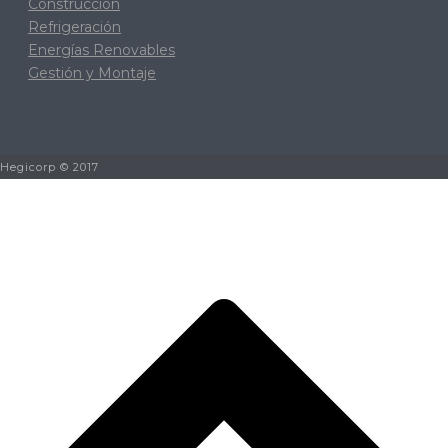
Construcción
Refrigeración
Energías Renovables
Gestión y Montaje
Hegicorp © 2017